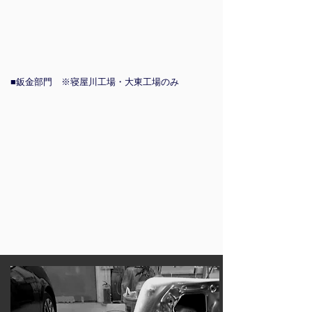
部
ボ
の
門
デ
技
で
ィ
術
は、
ー
を
ボ
を、
要
デ
フ
す
■鈑金部門 ※寝屋川工場・大東工場のみ
ィ
レ
る
ー
ー
職
コ
ム
人
ー
修
技
テ
正
術
ィ
機
が
ン
や
必
グ
強
要
事
度
と
業、
な
な
車
溶
り
の
接
ま
リ
機
す。
フ
な
下
レ
ど
処
ッ
で
理・
シ
修
調
ュ
理
色・
（内
し