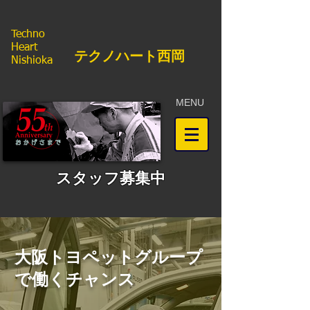
Techno
Heart
​テクノハート西岡
Nishioka
MENU
​スタッフ募集中
大阪トヨペットグループ
で働くチャンス