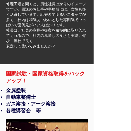
修理工場と聞くと、男性社員ばかりのイメージ
ですが、回送のお仕事や事務所には、女性も多
く活躍しています。話好きで明るいスタッフが
多く、社内は和気あいあいとした雰囲気でいっ
ぱいで面倒見がいい人ばかりです。
社長は、社員の意見や提案を積極的に取り入れ
てくれるので、社内の風通しの良さも実現。ぜ
ひ、当社で長く
​安定して働いてみませんか？
国家試験・国家資格取得をバック
アップ！
金属塗装
自動車整備士
ガス溶接・アーク溶接
​各種講習会 等