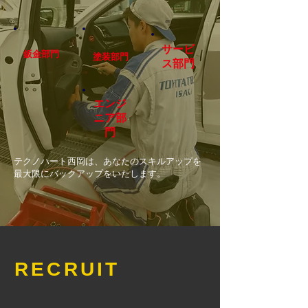
サービ
鈑金部門
塗装部門
ス部門
エン
ジ
ニア部
門
テクノハート西岡は、あなたのスキルアップを
最大限にバックアップを​いたします。
RECRUIT