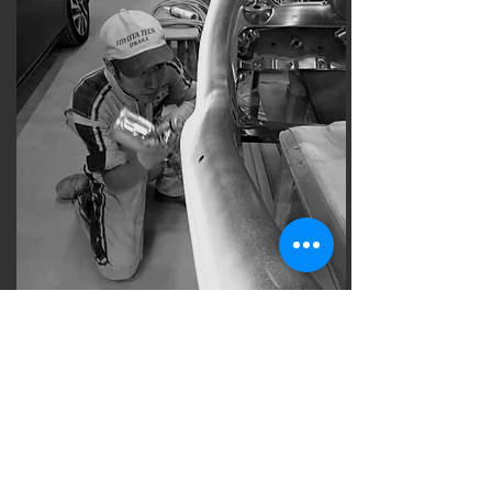
塗
外
て
り
洗
い
の
車）
く
技
事
仕
術
業、
事
な
事
で
ど、
故
す。
細
車
最
心
の
後
の
見
は
技
積
自
術
も
分
と
り
の
知
等
手
識
を
で
と
担
へ
経
当
こ
験
す
み
が
株式会社 テクノハート西岡
る
や
必
フ
歪
要
大阪府門真市三ツ島3丁目6－40
ロ
み
な
ウエリス門真南302号
ン
な
職
ト
ど
種
業
細
に
務