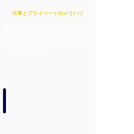
仕事とプライベートのメリハリ
残業は少なめで、日曜・祝日はお休み。それ以
外は、好きな時に希望休が年間15日（その年の
会社のカレンダーによる）も取れちゃいます！
年末年始、夏季休暇等の大型連休もあるので旅
行なんかも行けますよ。
鈑金部門
自
動